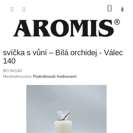
Přejít
NÁKU
na
obsah
KOŠÍK
svíčka s vůní – Bílá orchidej - Válec
140
BO AV140
Průměrné
Neohodnoceno
Podrobnosti hodnocení
hodnocení
produktu
je
0,0
z
5
hvězdiček.