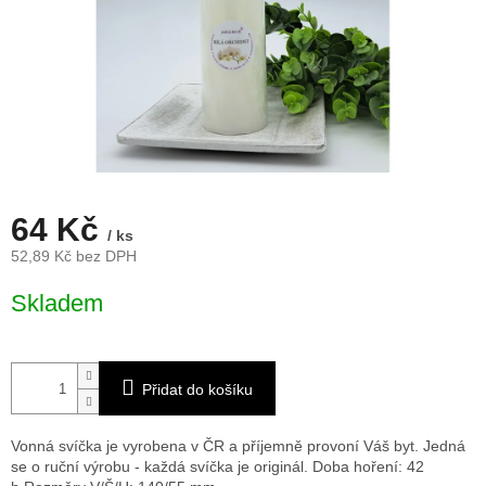
64 Kč
/ ks
52,89 Kč bez DPH
Měrná
Skladem
cena:
Přidat do košíku
Vonná svíčka je vyrobena v ČR a příjemně provoní Váš byt. Jedná
se o ruční výrobu - každá svíčka je originál. Doba hoření: 42