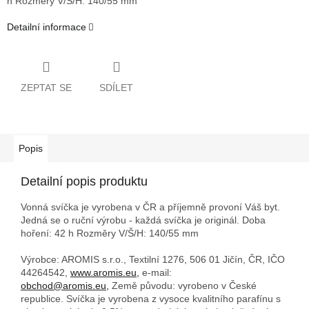
h
Rozměry V/Š/H: 140/55 mm
Detailní informace
ZEPTAT SE
SDÍLET
Popis
Detailní popis produktu
Vonná svíčka je vyrobena v ČR a příjemně provoní Váš byt.
Jedná se o ruční výrobu - každá svíčka je originál. Doba
hoření: 42 h
Rozměry V/Š/H: 140/55 mm
Výrobce: AROMIS s.r.o., Textilní 1276, 506 01 Jičín, ČR, IČO
44264542,
www.aromis.eu,
e-mail:
obchod@aromis.eu,
Země původu: vyrobeno v České
republice. Svíčka je vyrobena z vysoce kvalitního parafínu s