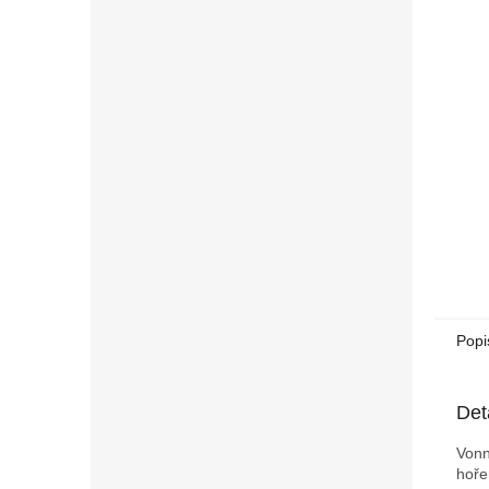
n
e
l
Popi
Det
Vonn
hoře