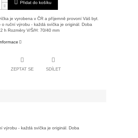
Přidat do košíku
íčka je vyrobena v ČR a příjemně provoní Váš byt.
 o ruční výrobu - každá svíčka je originál. Doba
12 h
Rozměry V/Š/H: 70/40 mm
 informace
ZEPTAT SE
SDÍLET
 výrobu - každá svíčka je originál. Doba