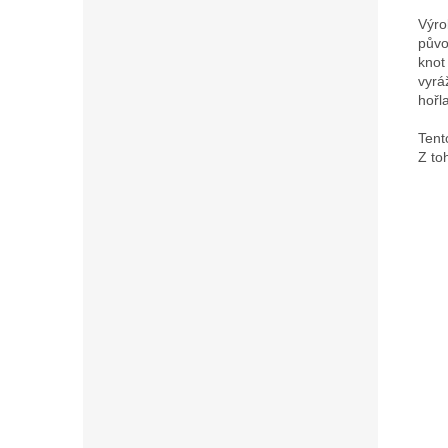
Výro
půvo
knot
vyrá
hořl
Tent
Z to