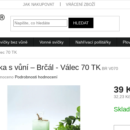
JAK NAKUPOVAT
VRÁCENÍ ZBOŽÍ
HLEDAT
víčky bez vůně
Vonné svíčky
Nahřívací polštářky
Plo
álec 70 TK
ka s vůní – Brčál - Válec 70 TK
BR V070
né
noceno
Podrobnosti hodnocení
ení
39 
u
32,23 K
Měrná
Skla
cena:
ek.