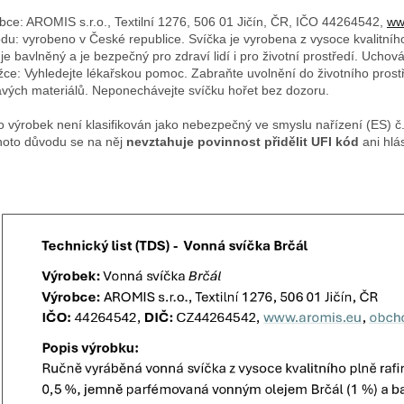
bce: AROMIS s.r.o., Textilní 1276, 506 01 Jičín, ČR, IČO 44264542,
ww
du: vyrobeno v České republice. Svíčka je vyrobena z vysoce kvalitníh
 je bavlněný a je bezpečný pro zdraví lidí i pro životní prostředí. Uch
žce: Vyhledejte lékařskou pomoc. Zabraňte uvolnění do životního prostř
avých materiálů. Neponechávejte svíčku hořet bez dozoru.
o výrobek není klasifikován jako nebezpečný ve smyslu nařízení (ES) 
hoto důvodu se na něj
nevztahuje povinnost přidělit UFI kód
ani hlá