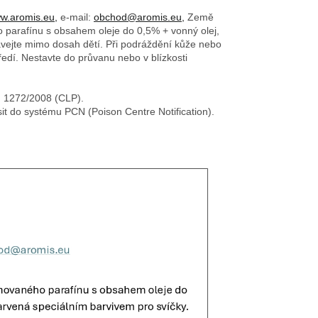
w.aromis.eu,
e-mail:
obchod@aromis.eu,
Země
o parafínu s obsahem oleje do 0,5% + vonný olej,
ovávejte mimo dosah dětí. Při podráždění kůže nebo
edí. Nestavte do průvanu nebo v blízkosti
č. 1272/2008 (CLP).
sit do systému PCN (Poison Centre Notification).