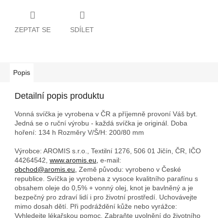
ZEPTAT SE
SDÍLET
Popis
Detailní popis produktu
Vonná svíčka je vyrobena v ČR a příjemně provoní Váš byt.
Jedná se o ruční výrobu - každá svíčka je originál. Doba
hoření: 134 h
Rozměry V/Š/H: 200/80 mm
Výrobce: AROMIS s.r.o., Textilní 1276, 506 01 Jičín, ČR, IČO
44264542,
www.aromis.eu,
e-mail:
obchod@aromis.eu,
Země původu: vyrobeno v České
republice. Svíčka je vyrobena z vysoce kvalitního parafínu s
obsahem oleje do 0,5% + vonný olej, knot je bavlněný a je
bezpečný pro zdraví lidí i pro životní prostředí. Uchovávejte
mimo dosah dětí. Při podráždění kůže nebo vyrážce:
Vyhledejte lékařskou pomoc. Zabraňte uvolnění do životního