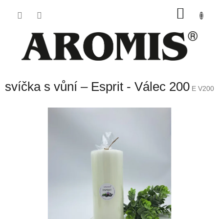
Přejít
NÁKU
na
obsah
KOŠÍK
svíčka s vůní – Esprit - Válec 200
E V200