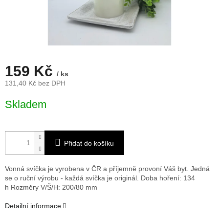
159 Kč
/ ks
131,40 Kč bez DPH
Měrná
Skladem
cena:
Přidat do košíku
Vonná svíčka je vyrobena v ČR a příjemně provoní Váš byt. Jedná
se o ruční výrobu - každá svíčka je originál. Doba hoření: 134
h
Rozměry V/Š/H: 200/80 mm
Detailní informace