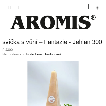
Přejít
NÁKU
na
obsah
KOŠÍK
svíčka s vůní – Fantazie - Jehlan 300
F J300
Průměrné
Neohodnoceno
Podrobnosti hodnocení
hodnocení
produktu
je
0,0
z
5
hvězdiček.