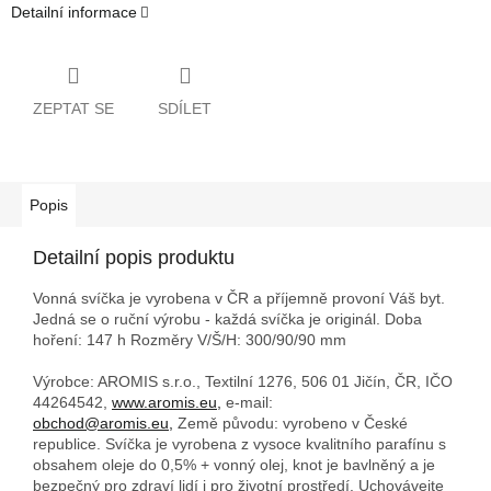
Detailní informace
ZEPTAT SE
SDÍLET
Popis
Detailní popis produktu
Vonná svíčka je vyrobena v ČR a příjemně provoní Váš byt.
Jedná se o ruční výrobu - každá svíčka je originál. Doba
hoření: 147 h
Rozměry V/Š/H: 300/90/90 mm
Výrobce: AROMIS s.r.o., Textilní 1276, 506 01 Jičín, ČR, IČO
44264542,
www.aromis.eu,
e-mail:
obchod@aromis.eu,
Země původu: vyrobeno v České
republice. Svíčka je vyrobena z vysoce kvalitního parafínu s
obsahem oleje do 0,5% + vonný olej, knot je bavlněný a je
bezpečný pro zdraví lidí i pro životní prostředí. Uchovávejte