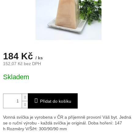
184 Kč
/ ks
152,07 Kč bez DPH
Měrná
Skladem
cena:
Přidat do košíku
Vonná svíčka je vyrobena v ČR a příjemně provoní Váš byt. Jedná
se o ruční výrobu - každá svíčka je originál. Doba hoření: 147
h
Rozměry V/Š/H: 300/90/90 mm