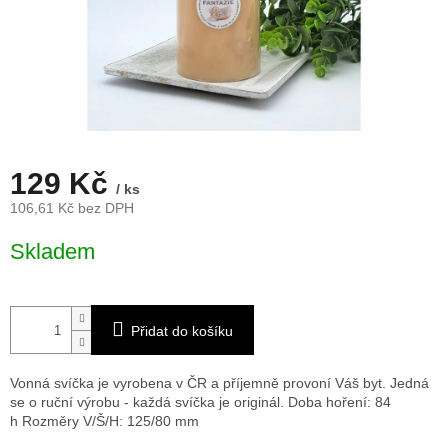
129 Kč
/ ks
106,61 Kč bez DPH
Měrná
Skladem
cena:
Přidat do košíku
Vonná svíčka je vyrobena v ČR a příjemně provoní Váš byt. Jedná
se o ruční výrobu - každá svíčka je originál. Doba hoření: 84
h
Rozměry V/Š/H: 125/80 mm