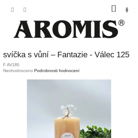
Přejít
NÁKU
na
obsah
KOŠÍK
svíčka s vůní – Fantazie - Válec 125
F AV185
Průměrné
Neohodnoceno
Podrobnosti hodnocení
hodnocení
produktu
je
0,0
z
5
hvězdiček.