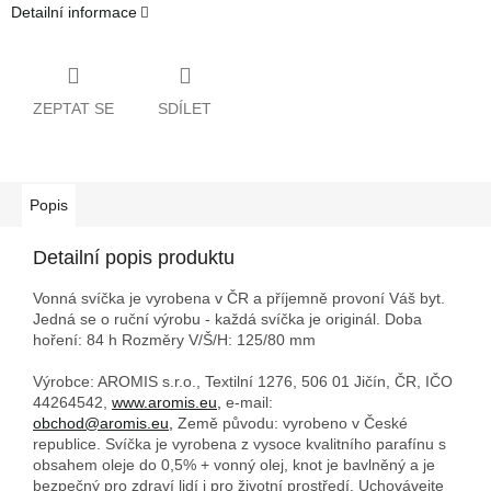
Detailní informace
ZEPTAT SE
SDÍLET
Popis
Detailní popis produktu
Vonná svíčka je vyrobena v ČR a příjemně provoní Váš byt.
Jedná se o ruční výrobu - každá svíčka je originál. Doba
hoření: 84 h
Rozměry V/Š/H: 125/80 mm
Výrobce: AROMIS s.r.o., Textilní 1276, 506 01 Jičín, ČR, IČO
44264542,
www.aromis.eu,
e-mail:
obchod@aromis.eu,
Země původu: vyrobeno v České
republice. Svíčka je vyrobena z vysoce kvalitního parafínu s
obsahem oleje do 0,5% + vonný olej, knot je bavlněný a je
bezpečný pro zdraví lidí i pro životní prostředí. Uchovávejte