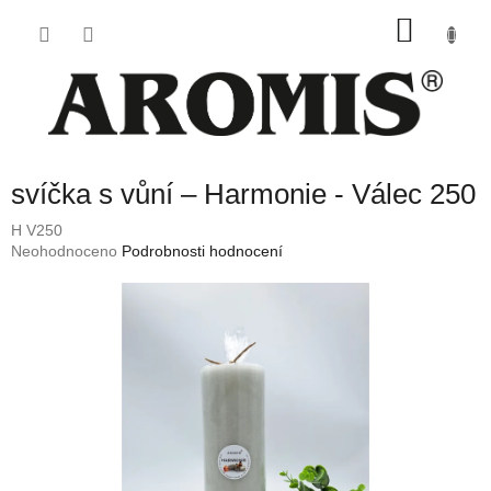
Přejít
NÁKU
na
obsah
KOŠÍK
svíčka s vůní – Harmonie - Válec 250
H V250
Průměrné
Neohodnoceno
Podrobnosti hodnocení
hodnocení
produktu
je
0,0
z
5
hvězdiček.