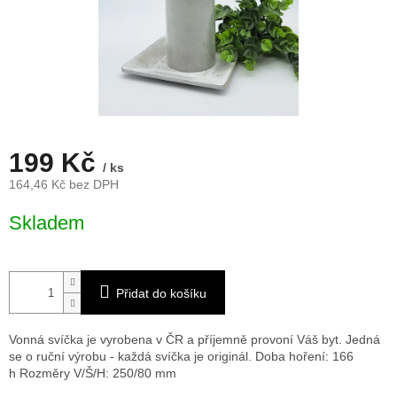
199 Kč
/ ks
164,46 Kč bez DPH
Měrná
Skladem
cena:
Přidat do košíku
Vonná svíčka je vyrobena v ČR a příjemně provoní Váš byt. Jedná
se o ruční výrobu - každá svíčka je originál. Doba hoření: 166
h
Rozměry V/Š/H: 250/80 mm