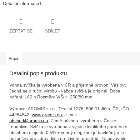
Detailní informace
ZEPTAT SE
SDÍLET
Popis
Detailní popis produktu
Vonná svíčka je vyrobena v ČR a příjemně provoní Váš byt.
Jedná se o ruční výrobu - každá svíčka je originál. Doba
hoření: 166 h
Rozměry V/Š/H: 250/80 mm
Výrobce: AROMIS s.r.o., Textilní 1276, 506 01 Jičín, ČR, IČO
44264542,
www.aromis.eu,
e-mail:
obchod@aromis.eu,
Země původu: vyrobeno v České
republice. Svíčka je vyrobena z vysoce kvalitního parafínu s
obsahem oleje do 0,5% + vonný olej, knot je bavlněný a je
bezpečný pro zdraví lidí i pro životní prostředí. Uchovávejte