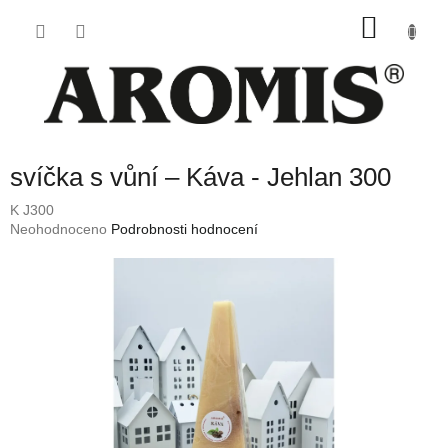
Přejít
NÁKU
na
obsah
KOŠÍK
svíčka s vůní – Káva - Jehlan 300
K J300
Průměrné
Neohodnoceno
Podrobnosti hodnocení
hodnocení
produktu
je
0,0
z
5
hvězdiček.