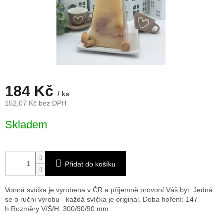
184 Kč
/ ks
152,07 Kč bez DPH
Měrná
Skladem
cena:
Přidat do košíku
Vonná svíčka je vyrobena v ČR a příjemně provoní Váš byt. Jedná
se o ruční výrobu - každá svíčka je originál. Doba hoření: 147
h
Rozměry V/Š/H: 300/90/90 mm