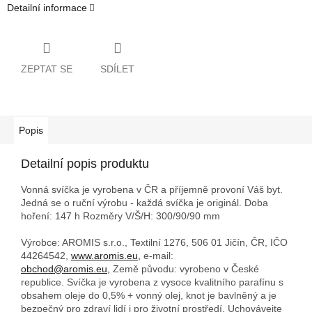
Detailní informace
ZEPTAT SE
SDÍLET
Popis
Detailní popis produktu
Vonná svíčka je vyrobena v ČR a příjemně provoní Váš byt.
Jedná se o ruční výrobu - každá svíčka je originál. Doba
hoření: 147 h
Rozměry V/Š/H: 300/90/90 mm
Výrobce: AROMIS s.r.o., Textilní 1276, 506 01 Jičín, ČR, IČO
44264542,
www.aromis.eu,
e-mail:
obchod@aromis.eu,
Země původu: vyrobeno v České
republice. Svíčka je vyrobena z vysoce kvalitního parafínu s
obsahem oleje do 0,5% + vonný olej, knot je bavlněný a je
bezpečný pro zdraví lidí i pro životní prostředí. Uchovávejte