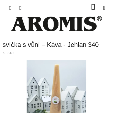
Přejít
NÁKU
na
obsah
KOŠÍK
svíčka s vůní – Káva - Jehlan 340
K J340