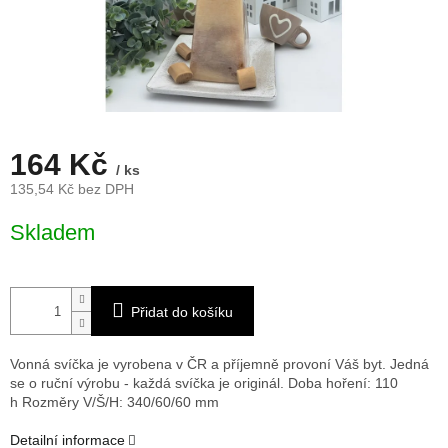
164 Kč
/ ks
135,54 Kč bez DPH
Měrná
Skladem
cena:
Přidat do košíku
Vonná svíčka je vyrobena v ČR a příjemně provoní Váš byt. Jedná
se o ruční výrobu - každá svíčka je originál. Doba hoření: 110
h
Rozměry V/Š/H: 340/60/60 mm
Detailní informace