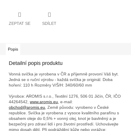
ZEPTAT SE
SDÍLET
Popis
Detailní popis produktu
Vonná svíčka je vyrobena v ČR a příjemně provoní Váš byt.
Jedná se o ruční výrobu - každá svíčka je originál. Doba
hoření: 110 h
Rozměry V/Š/H: 340/60/60 mm
Výrobce: AROMIS s.r.o., Textilní 1276, 506 01 Jičín, ČR, IČO
44264542,
www.aromis.eu,
e-mail:
obchod@aromis.eu,
Země původu: vyrobeno v České
republice. Svíčka je vyrobena z vysoce kvalitního parafínu s
obsahem oleje do 0,5% + vonný olej, knot je bavlněný a je
bezpečný pro zdraví lidí i pro životní prostředí. Uchovávejte
mimo dosah dětí. Při podráždění kůže nebo vyrážce: