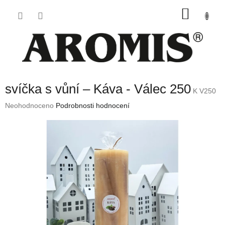
Přejít
NÁKU
na
obsah
KOŠÍK
svíčka s vůní – Káva - Válec 250
K V250
Průměrné
Neohodnoceno
Podrobnosti hodnocení
hodnocení
produktu
je
0,0
z
5
hvězdiček.