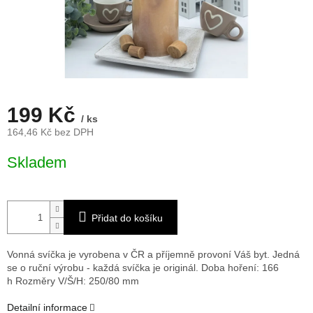
199 Kč
/ ks
164,46 Kč bez DPH
Měrná
Skladem
cena:
Přidat do košíku
Vonná svíčka je vyrobena v ČR a příjemně provoní Váš byt. Jedná
se o ruční výrobu - každá svíčka je originál. Doba hoření: 166
h
Rozměry V/Š/H: 250/80 mm
Detailní informace