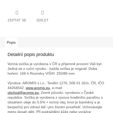
ZEPTAT SE
SDÍLET
Popis
Detailní popis produktu
Vonná svíčka je vyrobena v ČR a příjemně provoní Váš byt.
Jedná se o ruční výrobu - každá svíčka je originál. Doba
hoření: 166 h
Rozměry V/Š/H: 250/80 mm
Výrobce: AROMIS s.r.o., Textilní 1276, 506 01 Jičín, ČR, IČO
44264542,
www.aromis.eu,
e-mail:
obchod@aromis.eu,
Země původu: vyrobeno v České
republice. Svíčka je vyrobena z vysoce kvalitního parafínu s
obsahem oleje do 0,5% + vonný olej, knot je bavlněný a je
bezpečný pro zdraví lidí i pro životní prostředí. Uchovávejte
mimo dosah dětí. Při podráždění kůže nebo vyrážce: