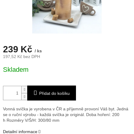
239 Kč
/ ks
197,52 Kč bez DPH
Měrná
Skladem
cena:
Přidat do košíku
Vonná svíčka je vyrobena v ČR a příjemně provoní Váš byt. Jedná
se o ruční výrobu - každá svíčka je originál. Doba hoření: 200
h
Rozměry V/Š/H: 300/80 mm
Detailní informace