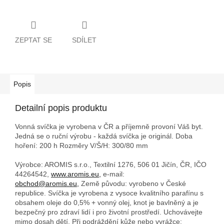
ZEPTAT SE
SDÍLET
Popis
Detailní popis produktu
Vonná svíčka je vyrobena v ČR a příjemně provoní Váš byt.
Jedná se o ruční výrobu - každá svíčka je originál. Doba
hoření: 200 h
Rozměry V/Š/H: 300/80 mm
Výrobce: AROMIS s.r.o., Textilní 1276, 506 01 Jičín, ČR, IČO
44264542,
www.aromis.eu,
e-mail:
obchod@aromis.eu,
Země původu: vyrobeno v České
republice. Svíčka je vyrobena z vysoce kvalitního parafínu s
obsahem oleje do 0,5% + vonný olej, knot je bavlněný a je
bezpečný pro zdraví lidí i pro životní prostředí. Uchovávejte
mimo dosah dětí. Při podráždění kůže nebo vyrážce: