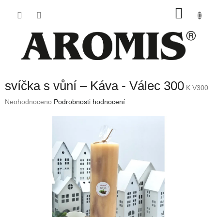
Přejít
NÁKU
na
obsah
KOŠÍK
svíčka s vůní – Káva - Válec 300
K V300
Průměrné
Neohodnoceno
Podrobnosti hodnocení
hodnocení
produktu
je
0,0
z
5
hvězdiček.