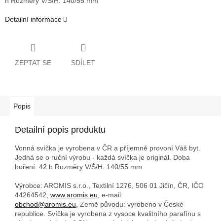
h
Rozměry V/Š/H: 140/55 mm
Detailní informace
ZEPTAT SE
SDÍLET
Popis
Detailní popis produktu
Vonná svíčka je vyrobena v ČR a příjemně provoní Váš byt.
Jedná se o ruční výrobu - každá svíčka je originál. Doba
hoření: 42 h
Rozměry V/Š/H: 140/55 mm
Výrobce: AROMIS s.r.o., Textilní 1276, 506 01 Jičín, ČR, IČO
44264542,
www.aromis.eu,
e-mail:
obchod@aromis.eu,
Země původu: vyrobeno v České
republice. Svíčka je vyrobena z vysoce kvalitního parafínu s