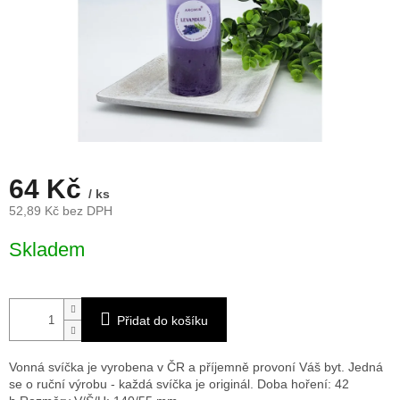
64 Kč
/ ks
52,89 Kč bez DPH
Měrná
Skladem
cena:
Přidat do košíku
Vonná svíčka je vyrobena v ČR a příjemně provoní Váš byt. Jedná
se o ruční výrobu - každá svíčka je originál. Doba hoření: 42