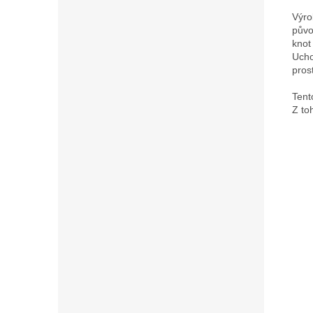
Výro
půvo
knot
Ucho
pros
Tent
Z to