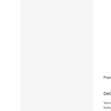
n
e
l
Popi
Det
Vonn
hoře