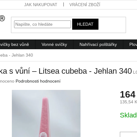
JAK NAKUPOVAT
VRÁCENÍ ZBOŽÍ
HLEDAT
víčky bez vůně
Vonné svíčky
Nahřívací polštářky
Plo
beba - Jehlan 340
ka s vůní – Litsea cubeba - Jehlan 340
L
né
noceno
Podrobnosti hodnocení
ení
164
u
135,54 
Měrná
Skla
cena:
ek.