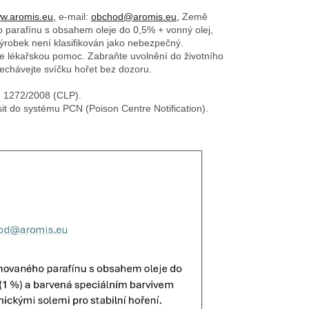
w.aromis.eu,
e-mail:
obchod@aromis.eu,
Země
o parafínu s obsahem oleje do 0,5% + vonný olej,
 výrobek není klasifikován jako nebezpečný.
e lékařskou pomoc. Zabraňte uvolnění do životního
nechávejte svíčku hořet bez dozoru.
č. 1272/2008 (CLP).
sit do systému PCN (Poison Centre Notification).