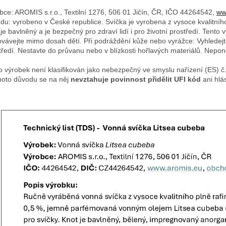
bce: AROMIS s.r.o., Textilní 1276, 506 01 Jičín, ČR, IČO 44264542,
ww
du: vyrobeno v České republice. Svíčka je vyrobena z vysoce kvalitníh
 je bavlněný a je bezpečný pro zdraví lidí i pro životní prostředí. Tento
vávejte mimo dosah dětí. Při podráždění kůže nebo vyrážce: Vyhledejt
tředí. Nestavte do průvanu nebo v blízkosti hořlavých materiálů. Nepo
o výrobek není klasifikován jako nebezpečný ve smyslu nařízení (ES) 
hoto důvodu se na něj
nevztahuje povinnost přidělit UFI kód
ani hlá