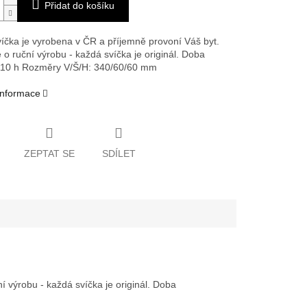
Přidat do košíku
íčka je vyrobena v ČR a příjemně provoní Váš byt.
 o ruční výrobu - každá svíčka je originál. Doba
110 h
Rozměry V/Š/H: 340/60/60 mm
 informace
ZEPTAT SE
SDÍLET
 výrobu - každá svíčka je originál. Doba