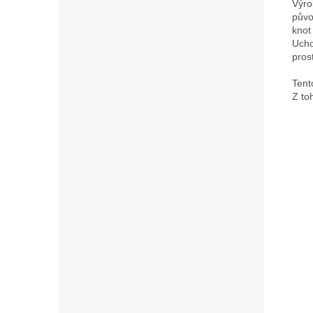
Výro
půvo
knot
Ucho
pros
Tent
Z to