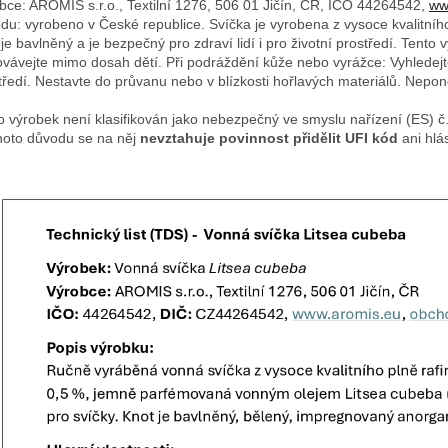
bce: AROMIS s.r.o., Textilní 1276, 506 01 Jičín, ČR, IČO 44264542,
ww
du: vyrobeno v České republice. Svíčka je vyrobena z vysoce kvalitníh
 je bavlněný a je bezpečný pro zdraví lidí i pro životní prostředí. Tento
vávejte mimo dosah dětí. Při podráždění kůže nebo vyrážce: Vyhledejt
tředí. Nestavte do průvanu nebo v blízkosti hořlavých materiálů. Nepo
o výrobek není klasifikován jako nebezpečný ve smyslu nařízení (ES) 
hoto důvodu se na něj
nevztahuje povinnost přidělit UFI kód
ani hlá