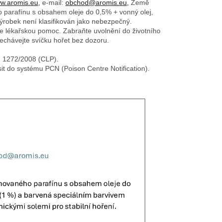
w.aromis.eu,
e-mail:
obchod@aromis.eu,
Země
o parafínu s obsahem oleje do 0,5% + vonný olej,
 výrobek není klasifikován jako nebezpečný.
e lékařskou pomoc. Zabraňte uvolnění do životního
nechávejte svíčku hořet bez dozoru.
č. 1272/2008 (CLP).
sit do systému PCN (Poison Centre Notification).