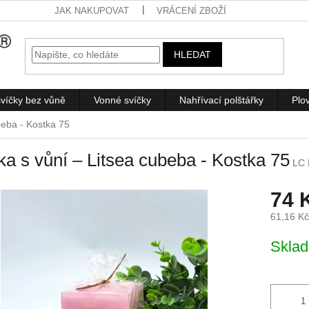
JAK NAKUPOVAT
VRÁCENÍ ZBOŽÍ
HLEDAT
víčky bez vůně
Vonné svíčky
Nahřívací polštářky
Plo
beba - Kostka 75
ka s vůní – Litsea cubeba - Kostka 75
LC 
74 
61,16 K
Měrná
Skla
cena: