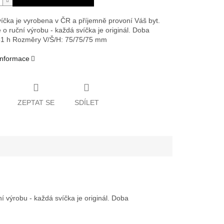
íčka je vyrobena v ČR a příjemně provoní Váš byt.
 o ruční výrobu - každá svíčka je originál. Doba
51 h
Rozměry V/Š/H: 75/75/75 mm
 informace
ZEPTAT SE
SDÍLET
 výrobu - každá svíčka je originál. Doba