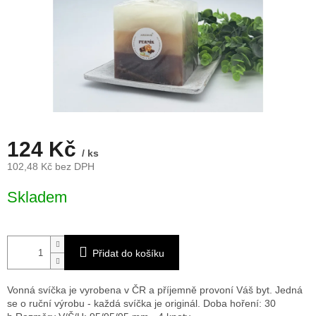
124 Kč
/ ks
102,48 Kč bez DPH
Měrná
Skladem
cena:
Přidat do košíku
Vonná svíčka je vyrobena v ČR a příjemně provoní Váš byt. Jedná
se o ruční výrobu - každá svíčka je originál. Doba hoření: 30