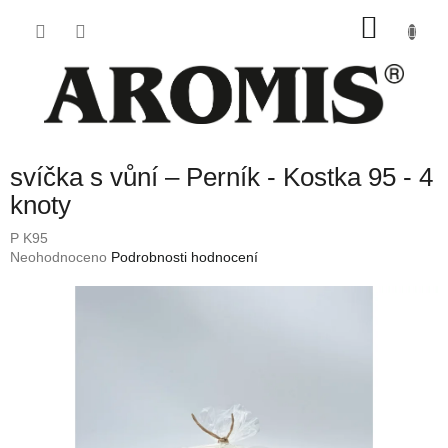
Přejít
NÁKU
na
obsah
KOŠÍK
svíčka s vůní – Perník - Kostka 95 - 4
knoty
P K95
Průměrné
Neohodnoceno
Podrobnosti hodnocení
hodnocení
produktu
je
0,0
z
5
hvězdiček.