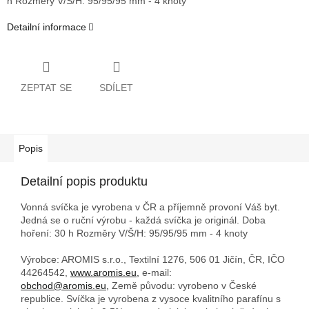
h
Rozměry V/Š/H: 95/95/95 mm - 4 knoty
Detailní informace
ZEPTAT SE
SDÍLET
Popis
Detailní popis produktu
Vonná svíčka je vyrobena v ČR a příjemně provoní Váš byt.
Jedná se o ruční výrobu - každá svíčka je originál. Doba
hoření: 30 h
Rozměry V/Š/H: 95/95/95 mm - 4 knoty
Výrobce: AROMIS s.r.o., Textilní 1276, 506 01 Jičín, ČR, IČO
44264542,
www.aromis.eu,
e-mail:
obchod@aromis.eu,
Země původu: vyrobeno v České
republice. Svíčka je vyrobena z vysoce kvalitního parafínu s