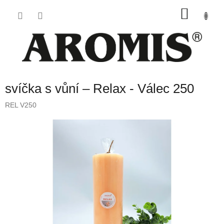
Přejít
NÁKU
na
obsah
KOŠÍK
svíčka s vůní – Relax - Válec 250
REL V250