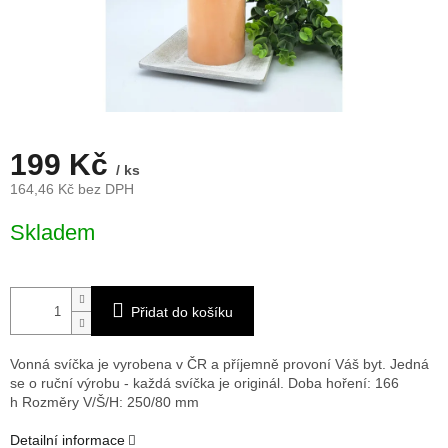
199 Kč
/ ks
164,46 Kč bez DPH
Měrná
Skladem
cena:
Přidat do košíku
Vonná svíčka je vyrobena v ČR a příjemně provoní Váš byt. Jedná
se o ruční výrobu - každá svíčka je originál. Doba hoření: 166
h
Rozměry V/Š/H: 250/80 mm
Detailní informace