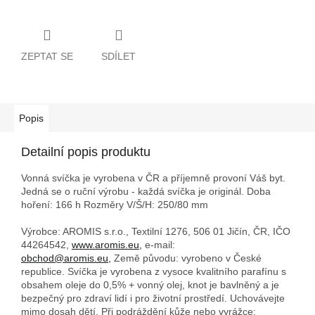
ZEPTAT SE
SDÍLET
Popis
Detailní popis produktu
Vonná svíčka je vyrobena v ČR a příjemně provoní Váš byt.
Jedná se o ruční výrobu - každá svíčka je originál. Doba
hoření: 166 h
Rozměry V/Š/H: 250/80 mm
Výrobce: AROMIS s.r.o., Textilní 1276, 506 01 Jičín, ČR, IČO
44264542,
www.aromis.eu,
e-mail:
obchod@aromis.eu,
Země původu: vyrobeno v České
republice. Svíčka je vyrobena z vysoce kvalitního parafínu s
obsahem oleje do 0,5% + vonný olej, knot je bavlněný a je
bezpečný pro zdraví lidí i pro životní prostředí. Uchovávejte
mimo dosah dětí. Při podráždění kůže nebo vyrážce: