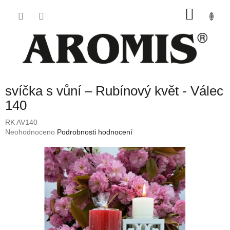
Přejít
NÁKU
na
obsah
KOŠÍK
svíčka s vůní – Rubínový květ - Válec
140
RK AV140
Průměrné
Neohodnoceno
Podrobnosti hodnocení
hodnocení
produktu
je
0,0
z
5
hvězdiček.