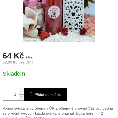
64 Kč
/ ks
52,89 Kč bez DPH
Měrná
Skladem
cena:
Přidat do košíku
Vonná svíčka je vyrobena v ČR a příjemně provoní Váš byt. Jedná
se o ruční výrobu - každá svíčka je originál. Doba hoření: 42