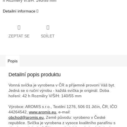
h
Rozměry V/Š/H: 140/55 mm
Detailní informace
ZEPTAT SE
SDÍLET
Popis
Detailní popis produktu
Vonná svíčka je vyrobena v ČR a příjemně provoní Váš byt.
Jedná se o ruční výrobu - každá svíčka je originál. Doba
hoření: 42 h
Rozměry V/Š/H: 140/55 mm
Výrobce: AROMIS s.r.o., Textilní 1276, 506 01 Jičín, ČR, IČO
44264542,
www.aromis.eu,
e-mail:
obchod@aromis.eu,
Země původu: vyrobeno v České
republice. Svíčka je vyrobena z vysoce kvalitního parafínu s