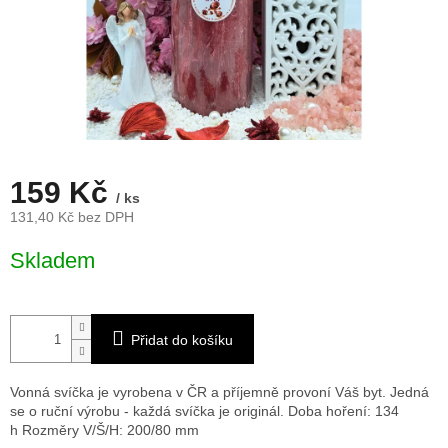
159 Kč
/ ks
131,40 Kč bez DPH
Měrná
Skladem
cena:
Přidat do košíku
Vonná svíčka je vyrobena v ČR a příjemně provoní Váš byt. Jedná
se o ruční výrobu - každá svíčka je originál. Doba hoření: 134
h
Rozměry V/Š/H: 200/80 mm