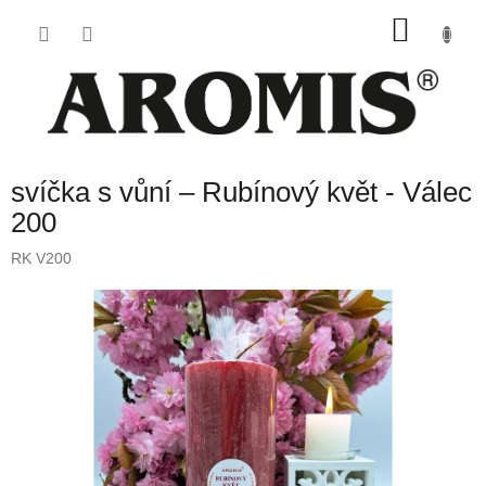
Přejít
NÁKU
na
obsah
KOŠÍK
svíčka s vůní – Rubínový květ - Válec
200
RK V200