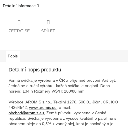
Detailní informace
ZEPTAT SE
SDÍLET
Popis
Detailní popis produktu
Vonná svíčka je vyrobena v ČR a příjemně provoní Váš byt.
Jedná se o ruční výrobu - každá svíčka je originál. Doba
hoření: 134 h
Rozměry V/Š/H: 200/80 mm
Výrobce: AROMIS s.r.o., Textilní 1276, 506 01 Jičín, ČR, IČO
44264542,
www.aromis.eu,
e-mail:
obchod@aromis.eu,
Země původu: vyrobeno v České
republice. Svíčka je vyrobena z vysoce kvalitního parafínu s
obsahem oleje do 0,5% + vonný olej, knot je bavlněný a je