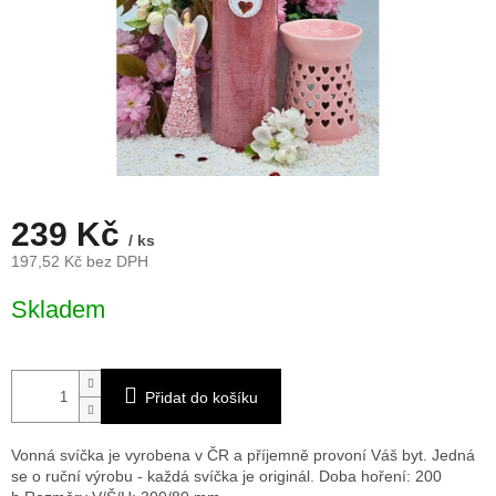
239 Kč
/ ks
197,52 Kč bez DPH
Měrná
Skladem
cena:
Přidat do košíku
Vonná svíčka je vyrobena v ČR a příjemně provoní Váš byt. Jedná
se o ruční výrobu - každá svíčka je originál. Doba hoření: 200