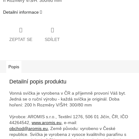
h
Rozměry V/Š/H: 300/80 mm
Detailní informace
ZEPTAT SE
SDÍLET
Popis
Detailní popis produktu
Vonná svíčka je vyrobena v ČR a příjemně provoní Váš byt.
Jedná se o ruční výrobu - každá svíčka je originál. Doba
hoření: 200 h
Rozměry V/Š/H: 300/80 mm
Výrobce: AROMIS s.r.o., Textilní 1276, 506 01 Jičín, ČR, IČO
44264542,
www.aromis.eu,
e-mail:
obchod@aromis.eu,
Země původu: vyrobeno v České
republice. Svíčka je vyrobena z vysoce kvalitního parafínu s