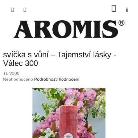
Přejít
NÁKU
na
obsah
KOŠÍK
svíčka s vůní – Tajemství lásky -
Válec 300
TL V300
Průměrné
Neohodnoceno
Podrobnosti hodnocení
hodnocení
produktu
je
0,0
z
5
hvězdiček.