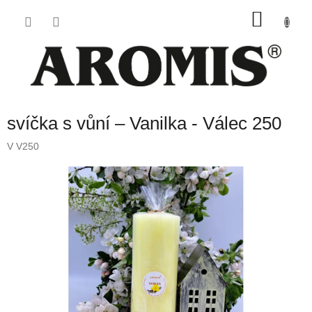
Přejít
NÁKU
na
obsah
KOŠÍK
svíčka s vůní – Vanilka - Válec 250
V V250