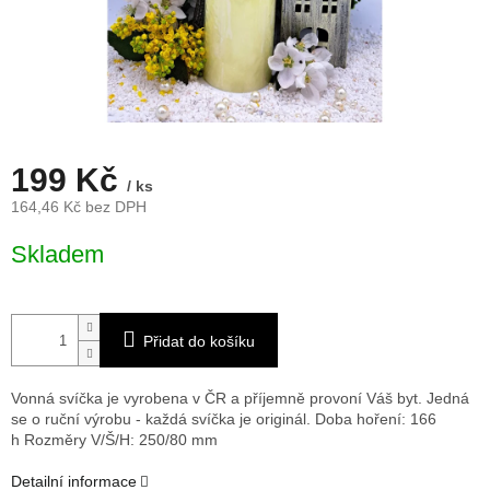
199 Kč
/ ks
164,46 Kč bez DPH
Měrná
Skladem
cena:
Přidat do košíku
Vonná svíčka je vyrobena v ČR a příjemně provoní Váš byt. Jedná
se o ruční výrobu - každá svíčka je originál. Doba hoření: 166
h
Rozměry V/Š/H: 250/80 mm
Detailní informace