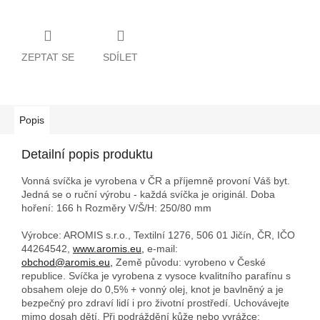
ZEPTAT SE
SDÍLET
Popis
Detailní popis produktu
Vonná svíčka je vyrobena v ČR a příjemně provoní Váš byt.
Jedná se o ruční výrobu - každá svíčka je originál. Doba
hoření: 166 h
Rozměry V/Š/H: 250/80 mm
Výrobce: AROMIS s.r.o., Textilní 1276, 506 01 Jičín, ČR, IČO
44264542,
www.aromis.eu,
e-mail:
obchod@aromis.eu,
Země původu: vyrobeno v České
republice. Svíčka je vyrobena z vysoce kvalitního parafínu s
obsahem oleje do 0,5% + vonný olej, knot je bavlněný a je
bezpečný pro zdraví lidí i pro životní prostředí. Uchovávejte
mimo dosah dětí. Při podráždění kůže nebo vyrážce: