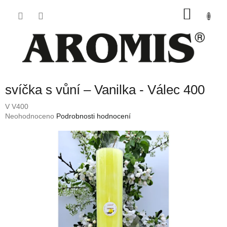
Přejít
NÁKU
na
obsah
KOŠÍK
svíčka s vůní – Vanilka - Válec 400
V V400
Průměrné
Neohodnoceno
Podrobnosti hodnocení
hodnocení
produktu
je
0,0
z
5
hvězdiček.