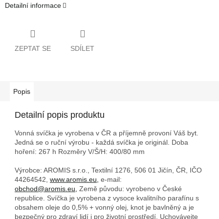
Detailní informace
ZEPTAT SE
SDÍLET
Popis
Detailní popis produktu
Vonná svíčka je vyrobena v ČR a příjemně provoní Váš byt.
Jedná se o ruční výrobu - každá svíčka je originál. Doba
hoření: 267 h
Rozměry V/Š/H: 400/80 mm
Výrobce: AROMIS s.r.o., Textilní 1276, 506 01 Jičín, ČR, IČO
44264542,
www.aromis.eu,
e-mail:
obchod@aromis.eu,
Země původu: vyrobeno v České
republice. Svíčka je vyrobena z vysoce kvalitního parafínu s
obsahem oleje do 0,5% + vonný olej, knot je bavlněný a je
bezpečný pro zdraví lidí i pro životní prostředí. Uchovávejte