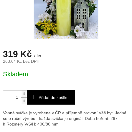
319 Kč
/ ks
263,64 Kč bez DPH
Měrná
Skladem
cena:
Přidat do košíku
Vonná svíčka je vyrobena v ČR a příjemně provoní Váš byt. Jedná
se o ruční výrobu - každá svíčka je originál. Doba hoření: 267
h
Rozměry V/Š/H: 400/80 mm