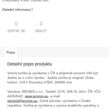
h
Rozměry V/Š/H: 200/80 mm
Detailní informace
ZEPTAT SE
SDÍLET
Popis
Detailní popis produktu
Vonná svíčka je vyrobena v ČR a příjemně provoní Váš byt.
Jedná se o ruční výrobu - každá svíčka je originál. Doba
hoření: 134 h
Rozměry V/Š/H: 200/80 mm
Výrobce: AROMIS s.r.o., Textilní 1276, 506 01 Jičín, ČR, IČO
44264542,
www.aromis.eu,
e-mail:
obchod@aromis.eu,
Země původu: vyrobeno v České
republice. Svíčka je vyrobena z vysoce kvalitního parafínu s