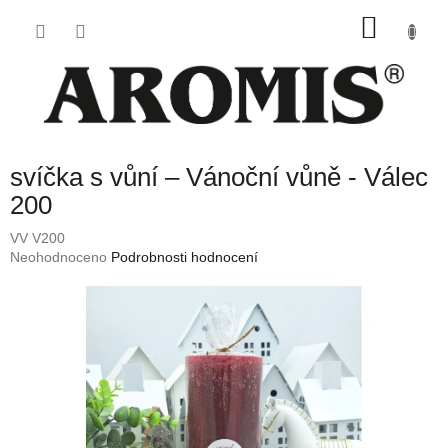
Přejít
NÁKU
na
obsah
KOŠÍK
svíčka s vůní – Vánoční vůně - Válec
200
VV V200
Průměrné
Neohodnoceno
Podrobnosti hodnocení
hodnocení
produktu
je
0,0
z
5
hvězdiček.