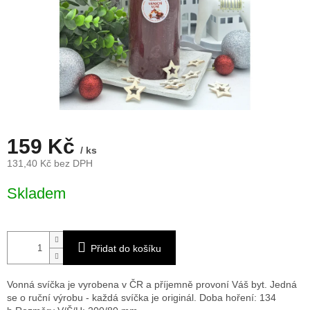
159 Kč
/ ks
131,40 Kč bez DPH
Měrná
Skladem
cena:
Přidat do košíku
Vonná svíčka je vyrobena v ČR a příjemně provoní Váš byt. Jedná
se o ruční výrobu - každá svíčka je originál. Doba hoření: 134