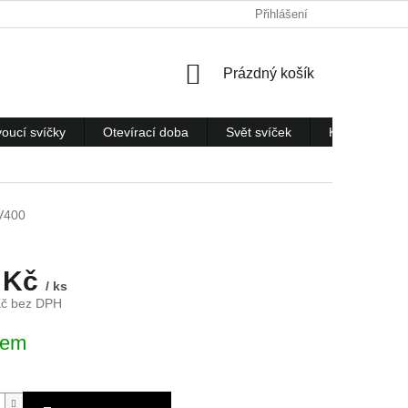
Přihlášení
NÁKUPNÍ
Prázdný košík
KOŠÍK
voucí svíčky
Otevírací doba
Svět svíček
Kontakty
V400
 Kč
/ ks
Kč bez DPH
dem