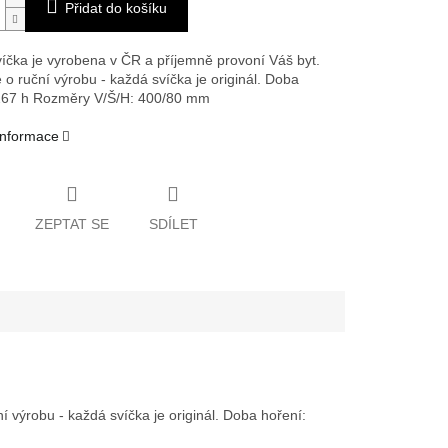
Přidat do košíku
íčka je vyrobena v ČR a příjemně provoní Váš byt.
 o ruční výrobu - každá svíčka je originál. Doba
267 h
Rozměry V/Š/H: 400/80 mm
 informace
ZEPTAT SE
SDÍLET
 výrobu - každá svíčka je originál. Doba hoření: