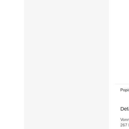
n
e
l
Popi
Det
Vonn
267