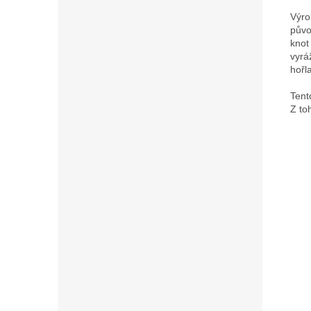
Výro
půvo
knot
vyrá
hořl
Tent
Z to