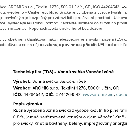
bce: AROMIS s.r.o., Textilní 1276, 506 01 Jičín, ČR, IČO 44264542,
ww
du: vyrobeno v České republice. Svíčka je vyrobena z vysoce kvalitníh
 je bavlněný a je bezpečný pro zdraví lidí i pro životní prostředí. Uch
žce: Vyhledejte lékařskou pomoc. Zabraňte uvolnění do životního prostř
avých materiálů. Neponechávejte svíčku hořet bez dozoru.
o výrobek není klasifikován jako nebezpečný ve smyslu nařízení (ES) 
hoto důvodu se na něj
nevztahuje povinnost přidělit UFI kód
ani hlá