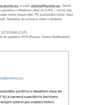
w.aromis.eu,
e-mail:
obchod@aromis.eu,
Země
o parafínu s obsahem oleje do 0,5% + vonný olej,
ovávejte mimo dosah dětí. Při podráždění kůže nebo
edí. Nestavte do průvanu nebo v blízkosti
č. 1272/2008 (CLP).
sit do systému PCN (Poison Centre Notification).