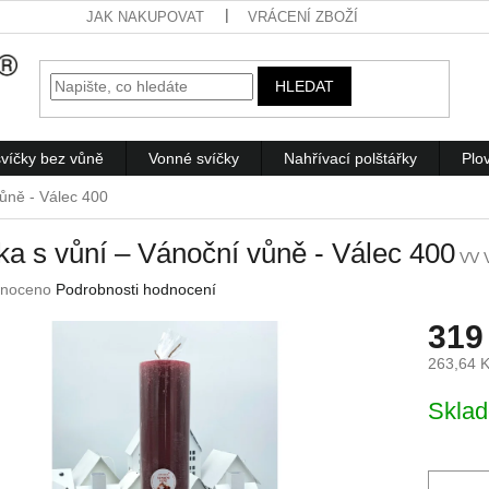
JAK NAKUPOVAT
VRÁCENÍ ZBOŽÍ
HLEDAT
víčky bez vůně
Vonné svíčky
Nahřívací polštářky
Plo
vůně - Válec 400
ka s vůní – Vánoční vůně - Válec 400
VV 
né
noceno
Podrobnosti hodnocení
ení
319
u
263,64 
Měrná
Skla
cena:
ek.