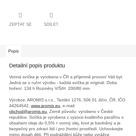
ZEPTAT SE
SDÍLET
Popis
Detailní popis produktu
Vonná svíčka je vyrobena v ČR a příjemně provoní Váš byt.
Jedná se o ruční výrobu - každá svíčka je originál. Doba
hoření: 134 h
Rozměry V/Š/H: 200/80 mm
Výrobce: AROMIS s.r.o., Textilní 1276, 506 01 Jičín, ČR, IČO
44264542,
www.aromis.eu,
e-mail:
obchod@aromis.eu,
Země původu: vyrobeno v České
republice. Svíčka je vyrobena z vysoce kvalitního parafínu s
obsahem oleje do 0,5% + vonný olej, knot je bavlněný a je
bezpečný pro zdraví lidí i pro životní prostředí. Uchovávejte
mimo dosah dětí. Při podráždění kůže nebo vyrážce: