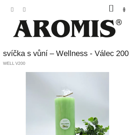
Přejít
NÁKU
na
obsah
KOŠÍK
svíčka s vůní – Wellness - Válec 200
WELL V200