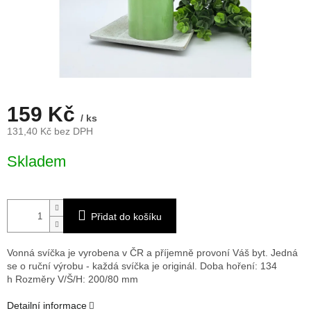
159 Kč
/ ks
131,40 Kč bez DPH
Měrná
Skladem
cena:
Přidat do košíku
Vonná svíčka je vyrobena v ČR a příjemně provoní Váš byt. Jedná
se o ruční výrobu - každá svíčka je originál. Doba hoření: 134
h
Rozměry V/Š/H: 200/80 mm
Detailní informace