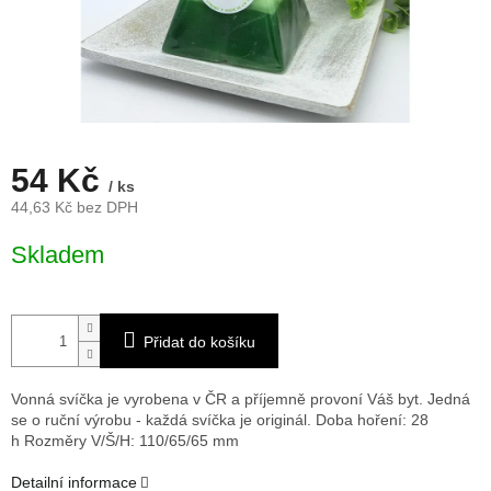
54 Kč
/ ks
44,63 Kč bez DPH
Měrná
Skladem
cena:
Přidat do košíku
Vonná svíčka je vyrobena v ČR a příjemně provoní Váš byt. Jedná
se o ruční výrobu - každá svíčka je originál. Doba hoření: 28
h
Rozměry V/Š/H: 110/65/65 mm
Detailní informace