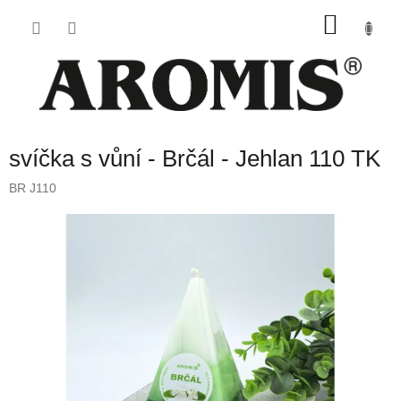
Přejít
NÁKU
na
obsah
KOŠÍK
svíčka s vůní - Brčál - Jehlan 110 TK
BR J110