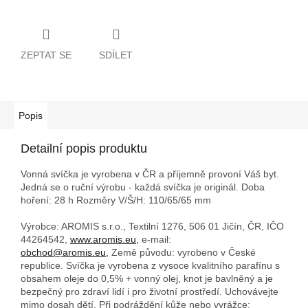
ZEPTAT SE
SDÍLET
Popis
Detailní popis produktu
Vonná svíčka je vyrobena v ČR a příjemně provoní Váš byt.
Jedná se o ruční výrobu - každá svíčka je originál. Doba
hoření: 28 h
Rozměry V/Š/H: 110/65/65 mm
Výrobce: AROMIS s.r.o., Textilní 1276, 506 01 Jičín, ČR, IČO
44264542,
www.aromis.eu,
e-mail:
obchod@aromis.eu,
Země původu: vyrobeno v České
republice. Svíčka je vyrobena z vysoce kvalitního parafínu s
obsahem oleje do 0,5% + vonný olej, knot je bavlněný a je
bezpečný pro zdraví lidí i pro životní prostředí. Uchovávejte
mimo dosah dětí. Při podráždění kůže nebo vyrážce: