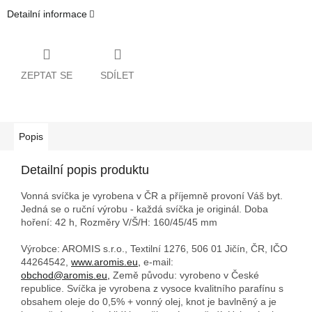
Detailní informace
ZEPTAT SE
SDÍLET
Popis
Detailní popis produktu
Vonná svíčka je vyrobena v ČR a příjemně provoní Váš byt.
Jedná se o ruční výrobu - každá svíčka je originál. Doba
hoření: 42 h,
Rozměry V/Š/H: 160/45/45 mm
Výrobce: AROMIS s.r.o., Textilní 1276, 506 01 Jičín, ČR, IČO
44264542,
www.aromis.eu,
e-mail:
obchod@aromis.eu,
Země původu: vyrobeno v České
republice. Svíčka je vyrobena z vysoce kvalitního parafínu s
obsahem oleje do 0,5% + vonný olej, knot je bavlněný a je