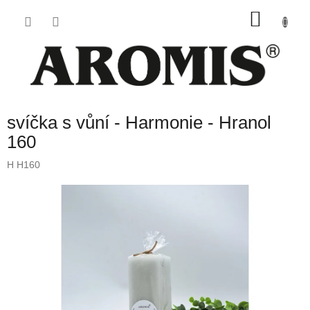
Přejít
NÁKU
na
obsah
KOŠÍK
svíčka s vůní - Harmonie - Hranol
160
H H160