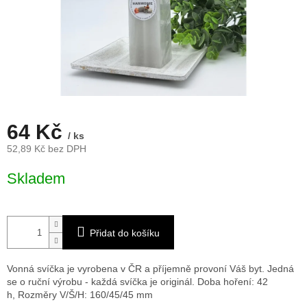
64 Kč
/ ks
52,89 Kč bez DPH
Měrná
Skladem
cena:
Přidat do košíku
Vonná svíčka je vyrobena v ČR a příjemně provoní Váš byt. Jedná
se o ruční výrobu - každá svíčka je originál. Doba hoření: 42
h,
Rozměry V/Š/H: 160/45/45 mm