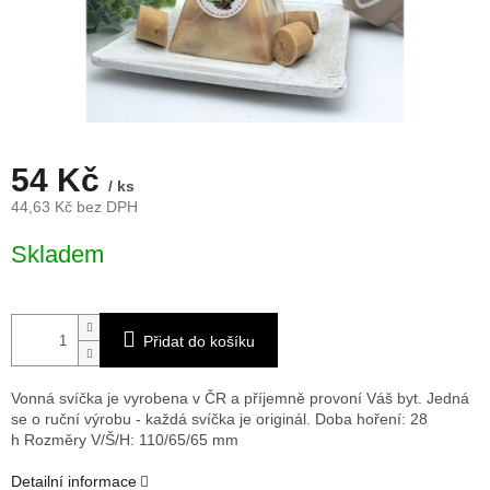
54 Kč
/ ks
44,63 Kč bez DPH
Měrná
Skladem
cena:
Přidat do košíku
Vonná svíčka je vyrobena v ČR a příjemně provoní Váš byt. Jedná
se o ruční výrobu - každá svíčka je originál. Doba hoření: 28
h
Rozměry V/Š/H: 110/65/65 mm
Detailní informace