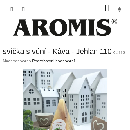
Přejít
NÁKU
na
obsah
KOŠÍK
svíčka s vůní - Káva - Jehlan 110
K J110
Průměrné
Neohodnoceno
Podrobnosti hodnocení
hodnocení
produktu
je
0,0
z
5
hvězdiček.