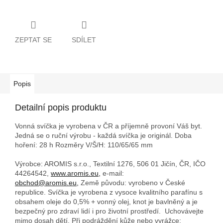
ZEPTAT SE
SDÍLET
Popis
Detailní popis produktu
Vonná svíčka je vyrobena v ČR a příjemně provoní Váš byt.
Jedná se o ruční výrobu - každá svíčka je originál. Doba
hoření: 28 h
Rozměry V/Š/H: 110/65/65 mm
Výrobce: AROMIS s.r.o., Textilní 1276, 506 01 Jičín, ČR, IČO
44264542,
www.aromis.eu,
e-mail:
obchod@aromis.eu,
Země původu: vyrobeno v České
republice. Svíčka je vyrobena z vysoce kvalitního parafínu s
obsahem oleje do 0,5% + vonný olej, knot je bavlněný a je
bezpečný pro zdraví lidí i pro životní prostředí. Uchovávejte
mimo dosah dětí. Při podráždění kůže nebo vyrážce: