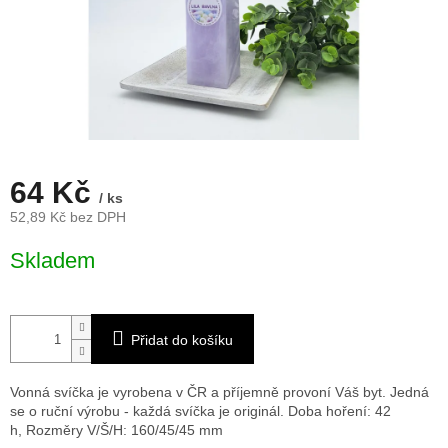
64 Kč
/ ks
52,89 Kč bez DPH
Měrná
Skladem
cena:
Přidat do košíku
Vonná svíčka je vyrobena v ČR a příjemně provoní Váš byt. Jedná
se o ruční výrobu - každá svíčka je originál. Doba hoření: 42
h,
Rozměry V/Š/H: 160/45/45 mm