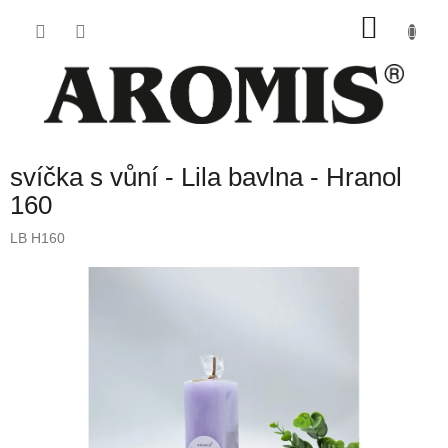
Přejít
NÁKU
na
obsah
KOŠÍK
svíčka s vůní - Lila bavlna - Hranol
160
LB H160