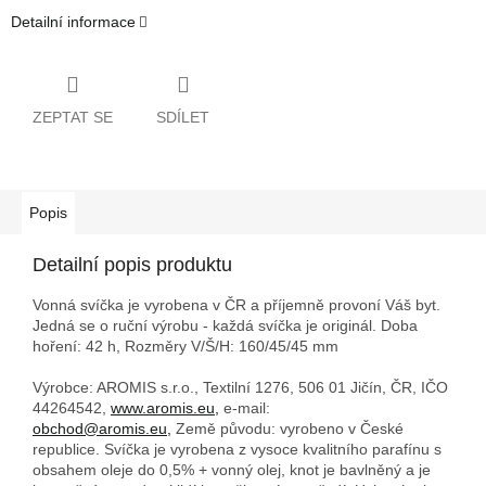
Detailní informace
ZEPTAT SE
SDÍLET
Popis
Detailní popis produktu
Vonná svíčka je vyrobena v ČR a příjemně provoní Váš byt.
Jedná se o ruční výrobu - každá svíčka je originál. Doba
hoření: 42 h,
Rozměry V/Š/H: 160/45/45 mm
Výrobce: AROMIS s.r.o., Textilní 1276, 506 01 Jičín, ČR, IČO
44264542,
www.aromis.eu,
e-mail:
obchod@aromis.eu,
Země původu: vyrobeno v České
republice. Svíčka je vyrobena z vysoce kvalitního parafínu s
obsahem oleje do 0,5% + vonný olej, knot je bavlněný a je