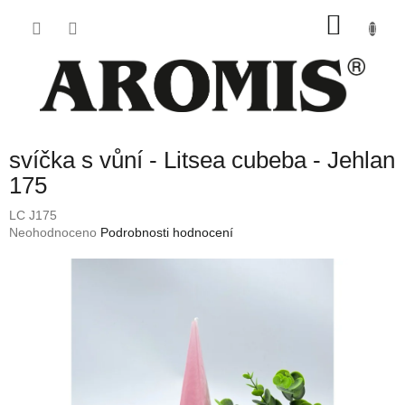
Přejít
NÁKU
na
obsah
KOŠÍK
svíčka s vůní - Litsea cubeba - Jehlan
175
LC J175
Průměrné
Neohodnoceno
Podrobnosti hodnocení
hodnocení
produktu
je
0,0
z
5
hvězdiček.