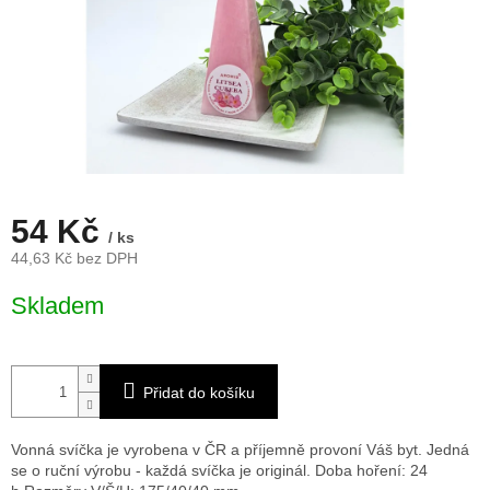
54 Kč
/ ks
44,63 Kč bez DPH
Měrná
Skladem
cena:
Přidat do košíku
Vonná svíčka je vyrobena v ČR a příjemně provoní Váš byt. Jedná
se o ruční výrobu - každá svíčka je originál. Doba hoření: 24