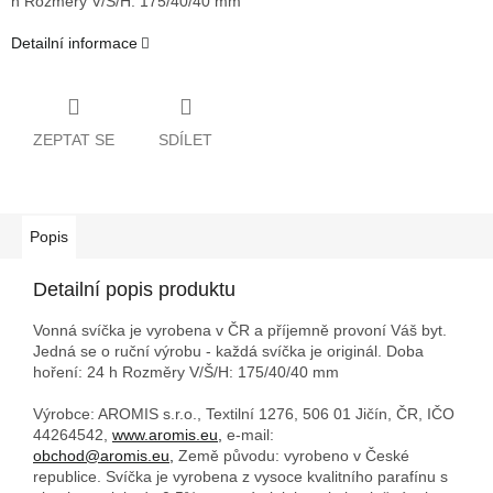
h
Rozměry V/Š/H: 175/40/40 mm
Detailní informace
ZEPTAT SE
SDÍLET
Popis
Detailní popis produktu
Vonná svíčka je vyrobena v ČR a příjemně provoní Váš byt.
Jedná se o ruční výrobu - každá svíčka je originál. Doba
hoření: 24 h
Rozměry V/Š/H: 175/40/40 mm
Výrobce: AROMIS s.r.o., Textilní 1276, 506 01 Jičín, ČR, IČO
44264542,
www.aromis.eu,
e-mail:
obchod@aromis.eu,
Země původu: vyrobeno v České
republice. Svíčka je vyrobena z vysoce kvalitního parafínu s