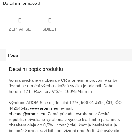
Detailní informace
ZEPTAT SE
SDÍLET
Popis
Detailní popis produktu
Vonná svíčka je vyrobena v ČR a příjemně provoní Váš byt.
Jedná se o ruční výrobu - každá svíčka je originál. Doba
hoření: 42 h,
Rozměry V/Š/H: 160/45/45 mm
Výrobce: AROMIS s.r.o., Textilní 1276, 506 01 Jičín, ČR, IČO
44264542,
www.aromis.eu,
e-mail:
obchod@aromis.eu,
Země původu: vyrobeno v České
republice. Svíčka je vyrobena z vysoce kvalitního parafínu s
obsahem oleje do 0,5% + vonný olej, knot je bavlněný a je
bezpečný pro zdraví lidí i pro životní prostředí. Uchovávejte