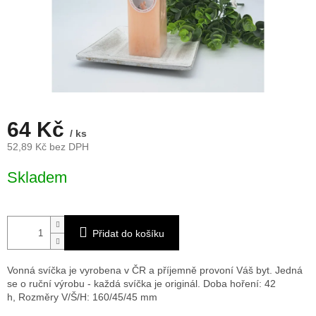
64 Kč
/ ks
52,89 Kč bez DPH
Měrná
Skladem
cena:
Přidat do košíku
Vonná svíčka je vyrobena v ČR a příjemně provoní Váš byt. Jedná
se o ruční výrobu - každá svíčka je originál. Doba hoření: 42
h,
Rozměry V/Š/H: 160/45/45 mm