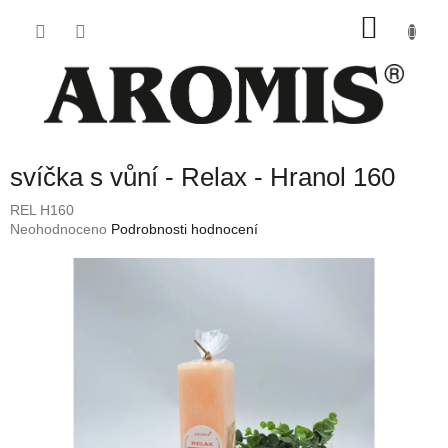
Přejít
NÁKU
na
obsah
KOŠÍK
svíčka s vůní - Relax - Hranol 160
REL H160
Průměrné
Neohodnoceno
Podrobnosti hodnocení
hodnocení
produktu
je
0,0
z
5
hvězdiček.