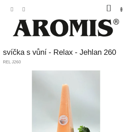
Přejít
NÁKU
na
obsah
KOŠÍK
svíčka s vůní - Relax - Jehlan 260
REL J260