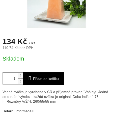
134 Kč
/ ks
110,74 Kč bez DPH
Měrná
Skladem
cena:
Přidat do košíku
Vonná svíčka je vyrobena v ČR a příjemně provoní Váš byt. Jedná
se o ruční výrobu - každá svíčka je originál. Doba hoření: 78
h,
Rozměry V/Š/H: 260/55/55 mm
Detailní informace