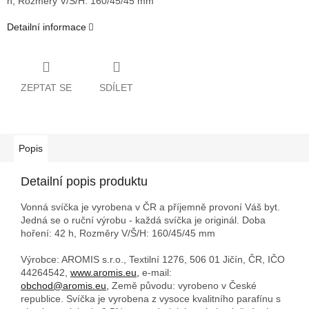
h,
Rozměry V/Š/H: 160/45/45 mm
Detailní informace
ZEPTAT SE
SDÍLET
Popis
Detailní popis produktu
Vonná svíčka je vyrobena v ČR a příjemně provoní Váš byt.
Jedná se o ruční výrobu - každá svíčka je originál. Doba
hoření: 42 h,
Rozměry V/Š/H: 160/45/45 mm
Výrobce: AROMIS s.r.o., Textilní 1276, 506 01 Jičín, ČR, IČO
44264542,
www.aromis.eu,
e-mail:
obchod@aromis.eu,
Země původu: vyrobeno v České
republice. Svíčka je vyrobena z vysoce kvalitního parafínu s