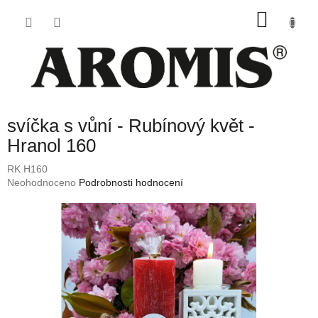
Přejít
NÁKU
na
obsah
KOŠÍK
svíčka s vůní - Rubínový květ -
Hranol 160
RK H160
Průměrné
Neohodnoceno
Podrobnosti hodnocení
hodnocení
produktu
je
0,0
z
5
hvězdiček.