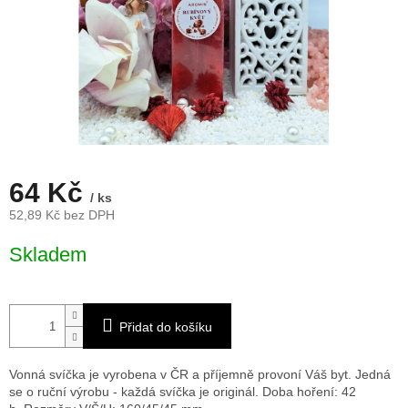
64 Kč
/ ks
52,89 Kč bez DPH
Měrná
Skladem
cena:
Přidat do košíku
Vonná svíčka je vyrobena v ČR a příjemně provoní Váš byt. Jedná
se o ruční výrobu - každá svíčka je originál. Doba hoření: 42