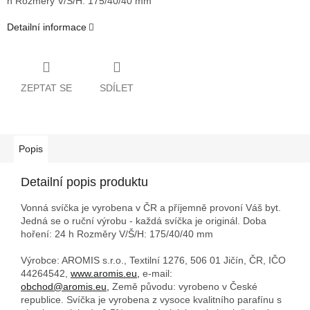
h
Rozměry V/Š/H: 175/40/40 mm
Detailní informace
ZEPTAT SE
SDÍLET
Popis
Detailní popis produktu
Vonná svíčka je vyrobena v ČR a příjemně provoní Váš byt.
Jedná se o ruční výrobu - každá svíčka je originál. Doba
hoření: 24 h
Rozměry V/Š/H: 175/40/40 mm
Výrobce: AROMIS s.r.o., Textilní 1276, 506 01 Jičín, ČR, IČO
44264542,
www.aromis.eu,
e-mail:
obchod@aromis.eu,
Země původu: vyrobeno v České
republice. Svíčka je vyrobena z vysoce kvalitního parafínu s