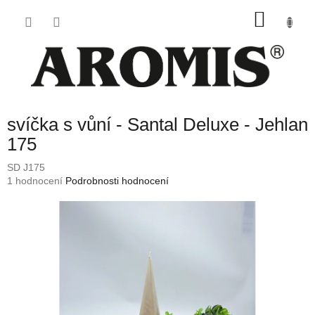
Přejít
NÁKU
na
obsah
KOŠÍK
svíčka s vůní - Santal Deluxe - Jehlan
175
SD J175
Průměrné
1 hodnocení
Podrobnosti hodnocení
hodnocení
produktu
je
5,0
z
5
hvězdiček.