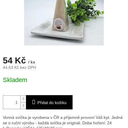
54 Kč
/ ks
44,63 Kč bez DPH
Měrná
Skladem
cena:
Přidat do košíku
Vonná svíčka je vyrobena v ČR a příjemně provoní Váš byt. Jedná
se o ruční výrobu - každá svíčka je originál. Doba hoření: 24