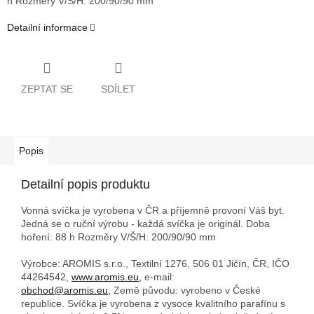
h
Rozměry V/Š/H: 200/90/90 mm
Detailní informace
ZEPTAT SE
SDÍLET
Popis
Detailní popis produktu
Vonná svíčka je vyrobena v ČR a příjemně provoní Váš byt.
Jedná se o ruční výrobu - každá svíčka je originál. Doba
hoření: 88 h
Rozměry V/Š/H: 200/90/90 mm
Výrobce: AROMIS s.r.o., Textilní 1276, 506 01 Jičín, ČR, IČO
44264542,
www.aromis.eu,
e-mail:
obchod@aromis.eu,
Země původu: vyrobeno v České
republice. Svíčka je vyrobena z vysoce kvalitního parafínu s