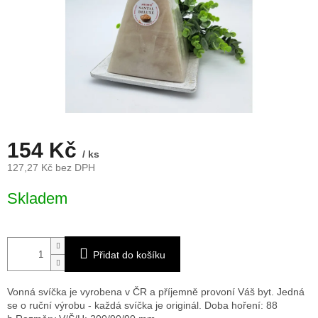
154 Kč
/ ks
127,27 Kč bez DPH
Měrná
Skladem
cena:
Přidat do košíku
Vonná svíčka je vyrobena v ČR a příjemně provoní Váš byt. Jedná
se o ruční výrobu - každá svíčka je originál. Doba hoření: 88