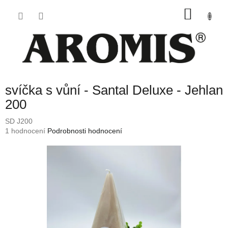
Přejít
NÁKU
na
obsah
KOŠÍK
svíčka s vůní - Santal Deluxe - Jehlan
200
SD J200
Průměrné
1 hodnocení
Podrobnosti hodnocení
hodnocení
produktu
je
5,0
z
5
hvězdiček.