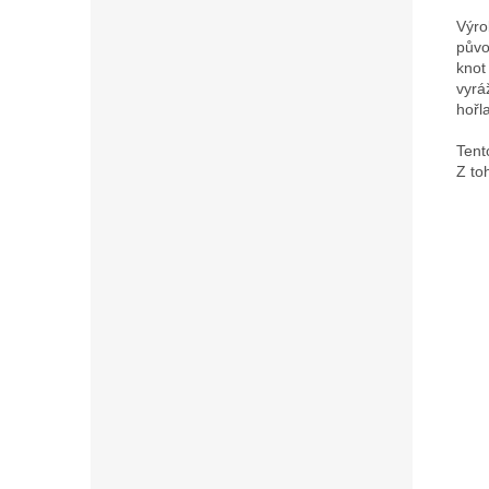
Výro
půvo
knot
vyrá
hořl
Tent
Z to