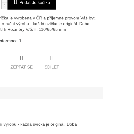
Přidat do košíku
íčka je vyrobena v ČR a příjemně provoní Váš byt.
 o ruční výrobu - každá svíčka je originál. Doba
28 h
Rozměry V/Š/H: 110/65/65 mm
 informace
ZEPTAT SE
SDÍLET
 výrobu - každá svíčka je originál. Doba