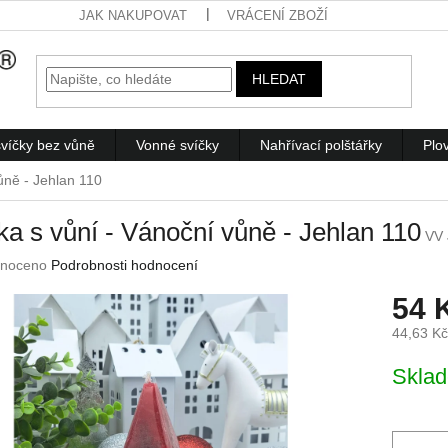
JAK NAKUPOVAT
VRÁCENÍ ZBOŽÍ
HLEDAT
víčky bez vůně
Vonné svíčky
Nahřívací polštářky
Plo
ůně - Jehlan 110
ka s vůní - Vánoční vůně - Jehlan 110
VV 
né
noceno
Podrobnosti hodnocení
ení
54 
u
44,63 K
Měrná
Skla
cena:
ek.