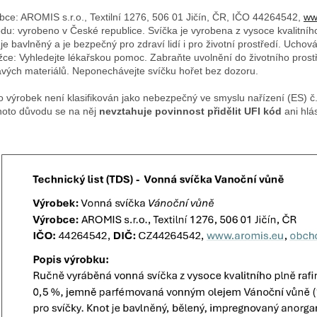
bce: AROMIS s.r.o., Textilní 1276, 506 01 Jičín, ČR, IČO 44264542,
ww
du: vyrobeno v České republice. Svíčka je vyrobena z vysoce kvalitníh
 je bavlněný a je bezpečný pro zdraví lidí i pro životní prostředí. Uch
žce: Vyhledejte lékařskou pomoc. Zabraňte uvolnění do životního prostř
avých materiálů. Neponechávejte svíčku hořet bez dozoru.
o výrobek není klasifikován jako nebezpečný ve smyslu nařízení (ES) 
hoto důvodu se na něj
nevztahuje povinnost přidělit UFI kód
ani hlá