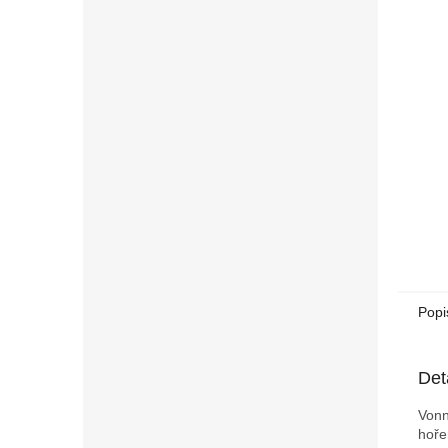
n
e
l
Popi
Det
Vonn
hoře