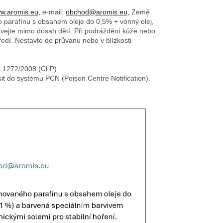
w.aromis.eu,
e-mail:
obchod@aromis.eu,
Země
o parafínu s obsahem oleje do 0,5% + vonný olej,
ovávejte mimo dosah dětí. Při podráždění kůže nebo
edí. Nestavte do průvanu nebo v blízkosti
č. 1272/2008 (CLP).
sit do systému PCN (Poison Centre Notification).