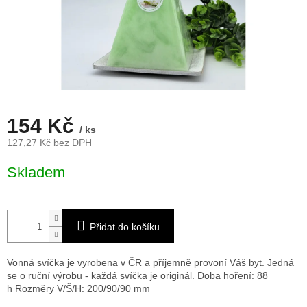
154 Kč
/ ks
127,27 Kč bez DPH
Měrná
Skladem
cena:
Přidat do košíku
Vonná svíčka je vyrobena v ČR a příjemně provoní Váš byt. Jedná
se o ruční výrobu - každá svíčka je originál. Doba hoření: 88
h
Rozměry V/Š/H: 200/90/90 mm