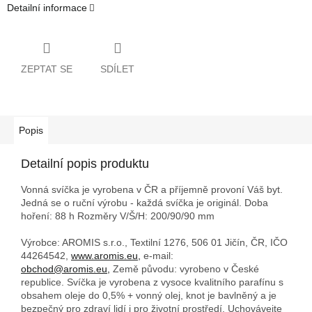
Detailní informace
ZEPTAT SE
SDÍLET
Popis
Detailní popis produktu
Vonná svíčka je vyrobena v ČR a příjemně provoní Váš byt.
Jedná se o ruční výrobu - každá svíčka je originál. Doba
hoření: 88 h
Rozměry V/Š/H: 200/90/90 mm
Výrobce: AROMIS s.r.o., Textilní 1276, 506 01 Jičín, ČR, IČO
44264542,
www.aromis.eu,
e-mail:
obchod@aromis.eu,
Země původu: vyrobeno v České
republice. Svíčka je vyrobena z vysoce kvalitního parafínu s
obsahem oleje do 0,5% + vonný olej, knot je bavlněný a je
bezpečný pro zdraví lidí i pro životní prostředí. Uchovávejte