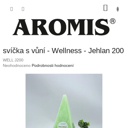
Přejít
NÁKU
na
obsah
KOŠÍK
svíčka s vůní - Wellness - Jehlan 200
WELL J200
Průměrné
Neohodnoceno
Podrobnosti hodnocení
hodnocení
produktu
je
0,0
z
5
hvězdiček.