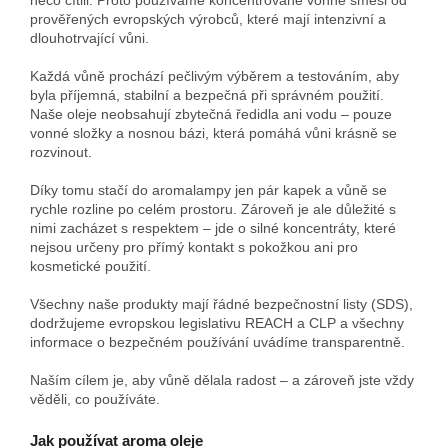
prověřených evropských výrobců, které mají intenzivní a
dlouhotrvající vůni.
Každá vůně prochází pečlivým výběrem a testováním, aby
byla příjemná, stabilní a bezpečná při správném použití.
Naše oleje neobsahují zbytečná ředidla ani vodu – pouze
vonné složky a nosnou bázi, která pomáhá vůni krásně se
rozvinout.
Díky tomu stačí do aromalampy jen pár kapek a vůně se
rychle rozline po celém prostoru. Zároveň je ale důležité s
nimi zacházet s respektem – jde o silné koncentráty, které
nejsou určeny pro přímý kontakt s pokožkou ani pro
kosmetické použití.
Všechny naše produkty mají řádné bezpečnostní listy (SDS),
dodržujeme evropskou legislativu REACH a CLP a všechny
informace o bezpečném používání uvádíme transparentně.
Naším cílem je, aby vůně dělala radost – a zároveň jste vždy
věděli, co používáte.
Jak používat aroma oleje