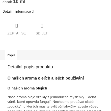
10 ml
obsah
Detailní informace
ZEPTAT SE
SDÍLET
Popis
Detailní popis produktu
O našich aroma olejích a jejich používání
O našich aroma olejích
Naše aroma oleje vznikly z jednoduché myšlenky – dělat
vůně, které opravdu fungují. Nechceme prodávat slabé
„vodičky“, u kterých musíte vylít půl lahvičky, abyste vůbec
něco cítili. Proto používáme koncentrované vonné směsi od