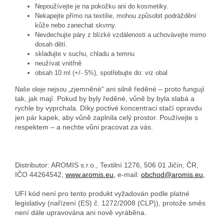
Nepoužívejte je na pokožku ani do kosmetiky.
Nekapejte přímo na textilie, mohou způsobit podráždění
kůže nebo zanechat skvrny.
Nevdechujte páry z blízké vzdálenosti a uchovávejte mimo
dosah dětí.
skladujte v suchu, chladu a temnu
neužívat vnitřně
obsah 10 ml (+/- 5%), spotřebujte do: viz obal
emněné“ ani silně ředěné – proto fungují
Naše oleje nejsou „zj
tak, jak mají. Pokud by byly ředěné, vůně by byla slabá a
rychle by vyprchala. Díky poctivé koncentraci stačí opravdu
jen pár kapek, aby vůně zaplnila celý prostor. Používejte s
respektem – a nechte vůni pracovat za vás.
Distributor: AROMIS s.r.o., Textilní 1276, 506 01 Jičín, ČR,
IČO 44264542,
www.aromis.eu,
e-mail:
obchod@aromis.eu,
UFI kód není pro tento produkt vyžadován podle platné
legislativy (nařízení (ES) č. 1272/2008 (CLP)), protože směs
není dále upravována ani nově vyráběna.