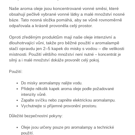
Naše aroma oleje jsou koncentrované vonné směsi, které
obsahují pečlivě vybrané vonné látky a malé množství nosné
báze. Tato nosná složka pomáhá, aby se vůně rovnoměrně
odpařovala a krásně provoněla celý prostor.
Oproti zředěným produktům mají naše oleje intenzivní a
dlouhotrvající vůni, takže pro běžné použití v aromalampě
stačí opravdu jen 2–5 kapek do misky s vodou – dle velikosti
místnosti. Použití většího
množství není nutné – koncentrát je
silný a i malé množství dokáže provonět celý pokoj.
Použití:
Do misky aromalampy nalijte vodu.
Přidejte několik kapek aroma oleje podle požadované
intenzity vůně.
Zapalte svíčku nebo zapněte elektrickou aromalampu.
Vychutnejte si příjemné provonění prostoru.
Důležité bezpečnostní pokyny:
Oleje jsou určeny pouze pro aromalampy a technické
použití.