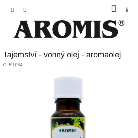
Přejít
NÁKU
na
obsah
KOŠÍK
Tajemství - vonný olej - aromaolej
OLEJ 084