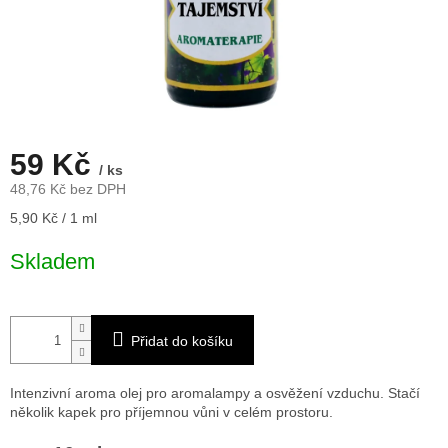
59 Kč
/ ks
48,76 Kč bez DPH
Měrná
5,90 Kč / 1 ml
cena:
Skladem
Přidat do košíku
Intenzivní aroma olej pro aromalampy a osvěžení vzduchu. Stačí
několik kapek pro příjemnou vůni v celém prostoru.