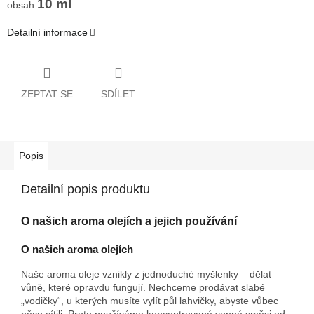
10 ml
obsah
Detailní informace
ZEPTAT SE
SDÍLET
Popis
Detailní popis produktu
O našich aroma olejích a jejich používání
O našich aroma olejích
Naše aroma oleje vznikly z jednoduché myšlenky – dělat
vůně, které opravdu fungují. Nechceme prodávat slabé
„vodičky“, u kterých musíte vylít půl lahvičky, abyste vůbec
něco cítili. Proto používáme koncentrované vonné směsi od