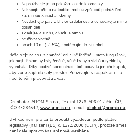
Nepoužívejte je na pokožku ani do kosmetiky.
Nekapejte přímo na textilie, mohou způsobit podráždění
kůže nebo zanechat skvrny.
Nevdechujte páry z blízké vzdálenosti a uchovávejte mimo
dosah dětí.
skladujte v suchu, chladu a temnu
neužívat vnitřně
obsah 10 ml (+/- 5%), spotřebujte do: viz obal
Naše oleje nejsou „zjemněné“ ani silně ředěné – proto fungují tak,
jak mají. Pokud by byly ředěné, vůně by byla slabá a rychle by
apek,
vyprchala. Díky poctivé koncentraci stačí opravdu jen pár k
aby vůně zaplnila celý prostor. Používejte s respektem – a
nechte vůni pracovat za vás.
Distributor: AROMIS s.r.o., Textilní 1276, 506 01 Jičín, ČR,
IČO 44264542,
www.aromis.eu,
e-mail:
obchod@aromis.eu,
UFI kód není pro tento produkt vyžadován podle platné
legislativy (nařízení (ES) č. 1272/2008 (CLP)), protože směs
není dále upravována ani nově vyráběna.