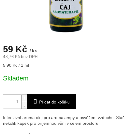
59 Kč
/ ks
48,76 Kč bez DPH
Měrná
5,90 Kč / 1 ml
cena:
Skladem
Přidat do košíku
Intenzivní aroma olej pro aromalampy a osvěžení vzduchu. Stačí
několik kapek pro příjemnou vůni v celém prostoru.