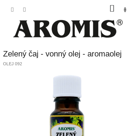
Přejít
NÁKU
na
obsah
KOŠÍK
Zelený čaj - vonný olej - aromaolej
OLEJ 092