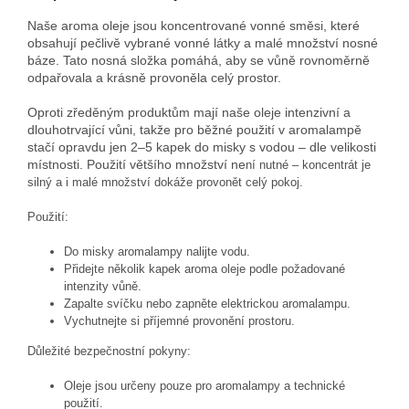
Naše aroma oleje jsou koncentrované vonné směsi, které
obsahují pečlivě vybrané vonné látky a malé množství nosné
báze. Tato nosná složka pomáhá, aby se vůně rovnoměrně
odpařovala a krásně provoněla celý prostor.
Oproti zředěným produktům mají naše oleje intenzivní a
dlouhotrvající vůni, takže pro běžné použití v aromalampě
stačí opravdu jen 2–5 kapek do misky s vodou – dle velikosti
místnosti. Použití většího množství ne
ní nutné – koncentrát je
silný a i malé množství dokáže provonět celý pokoj.
Použití:
Do misky aromalampy nalijte vodu.
Přidejte několik kapek aroma oleje podle požadované
intenzity vůně.
Zapalte svíčku nebo zapněte elektrickou aromalampu.
Vychutnejte si příjemné provonění prostoru.
Důležité bezpečnostní pokyny:
Oleje jsou určeny pouze pro aromalampy a technické
použití.