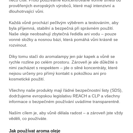
prověřených evropských výrobců, které mají intenzivní a
dlouhotrvající vůni.
Každá vůně prochází pečlivým výběrem a testováním, aby
byla příjemná, stabilní a bezpečná při správném použití.
Naše oleje neobsahují zbytečná ředidla ani vodu – pouze
vonné složky a nosnou bázi, která pomáhá vůni krásně se
rozvinout.
Díky tomu stačí do aromalampy jen pár kapek a vůně se
rychle rozline po celém prostoru. Zároveň je ale důležité s
nimi zacházet s respektem – jde o silné koncentráty, které
nejsou určeny pro přímý kontakt s pokožkou ani pro
kosmetické použití.
Všechny naše produkty mají řádné bezpečnostní listy (SDS),
dodržujeme evropskou legislativu REACH a CLP a všechny
informace o bezpečném používání uvádíme transparentně.
Naším cílem je, aby vůně dělala radost – a zároveň jste vždy
věděli, co používáte.
Jak používat aroma oleje